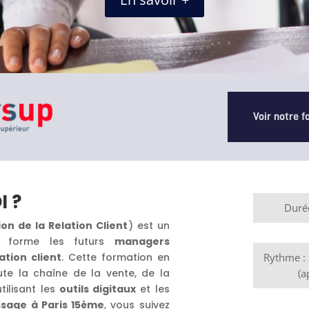
Voir notre 
I ?
Duré
ion de la Relation Client
) est un
 forme les futurs
managers
ation client
. Cette formation en
Rythme : 
te la chaîne de la vente, de la
(a
utilisant les
outils digitaux
et les
ssage à Paris 15ème
, vous suivez