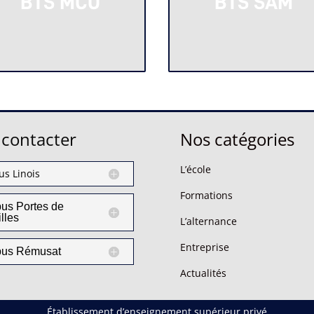
BTS MCO
BTS SAM
contacter
Nos catégories
L’école
s Linois
Formations
us Portes de
illes
L’alternance
Entreprise
us Rémusat
Actualités
Établissement d’enseignement supérieur privé