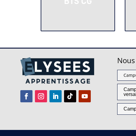
BTS CG
Nous 
Campu
Camp
versa
Camp