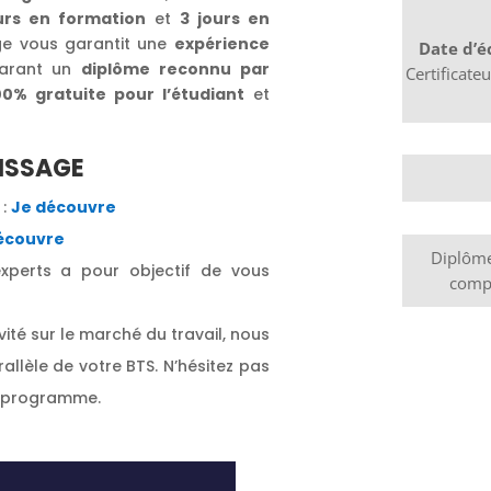
urs en formation
et
3 jours en
ge vous garantit une
expérience
Date d’é
arant un
diplôme reconnu par
Certificat
00% gratuite pour l’étudiant
et
TISSAGE
 :
Je découvre
écouvre
Diplôme 
experts a pour objectif de vous
compé
ité sur le marché du travail, nous
allèle de votre BTS. N’hésitez pas
 programme.