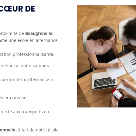
 CŒUR DE
 proximité de
Beaugrenelle
,
mme une école en alternance
mation professionnalisante.
de-France, notre campus
pportunités d’alternance à
voluer dans un
nnecté aux transports en
ionnelle
et fait de notre école