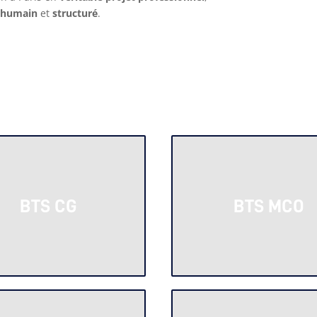
 humain
et
structuré
.
BTS CG
BTS MCO