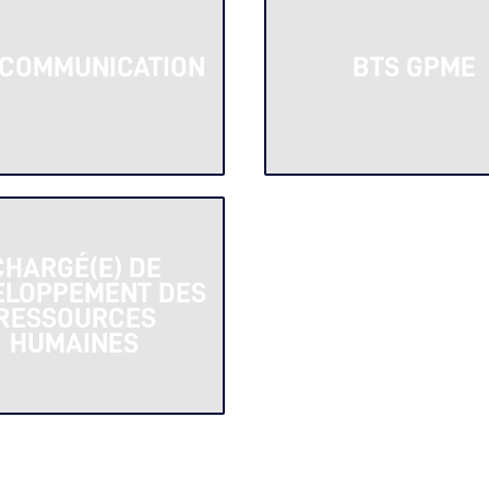
 COMMUNICATION
BTS GPME
CHARG
É(
E) DE
ELOPPEMENT DES
RESSOURCES
HUMAINES