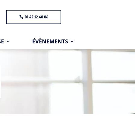
01 42 12 40 06
SE
ÉVÈNEMENTS