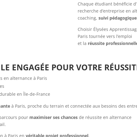
Chaque étudiant bénéficie d
recherche d’entreprise en al
coaching,
suivi pédagogique
Choisir Élysées Apprentissage
Paris tournée vers l’emploi
et la
réussite professionnell
OLE ENGAGÉE POUR VOTRE RÉUSSIT
 en alternance à Paris
es
 durable en Île-de-France
sante
à Paris, proche du terrain et connectée aux besoins des entr
 parcours pour
maximiser ses chances
de réussite en alternance
il.
on à Paris en
véritable projet professionnel
,