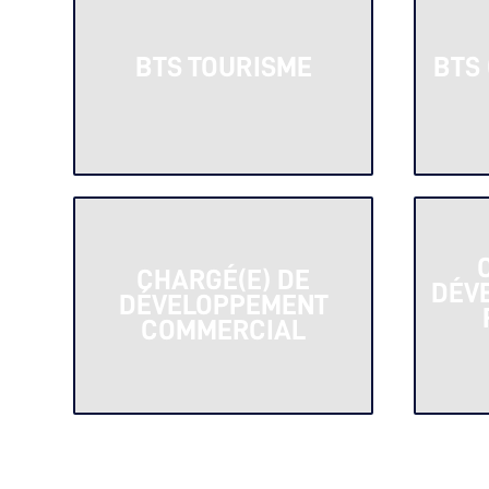
BTS TOURISME
BTS
CHARG
É
(E) DE
D
É
V
D
É
VELOPPEMENT
COMMERCIAL